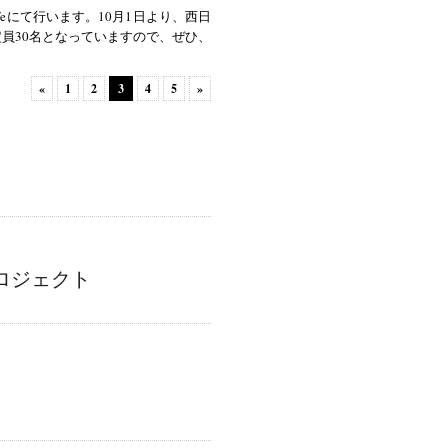
feにて行います。10月1日より、西日
員30名となっていますので、ぜひ、
«
1
2
3
4
5
»
ロジェクト