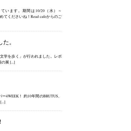
しています。期間は10/20（水）～
くださいね！Read cafeからのご
した。
の文学を歩く」が行われました。レポ
 [...]
ナンバー4WEEK！ 約10年間のBRUTUS、
..]
！