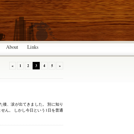
About
Links
«
1
2
3
4
5
»
た後、涙が出てきました。 別に知り
せん。 しかし今日という1日を普通