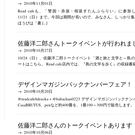
→ 2010年11月01日
Read cafeも、「警固・赤坂・桜坂すたんぷらりい」に参加
11/21（日）まで。今回は期間が長いので、みなさん、しっかり集めて
ほうびは「書 [...]
佐藤洋二郎さんトークイベントが行われま
→ 2010年10月27日
10/24（日）、佐藤洋二郎トークイベント「酒と旅と文学と～島
ートはこちら。 Read cafe店内では、『島の文学を歩く』の収録書籍の展
デザインマガジンバックナンバーフェア！
→ 2010年10月20日
@readcafefukuoka × @babachan0223 デザインマガジンバック
CasaBRUTUS、penなど約400冊を、1冊100～300円で販売します。 [.
佐藤洋二郎さんのトークイベントあります
→ 2010年10月06日