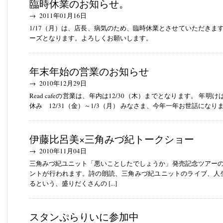
臨時休業のお知らせ。
→ 2011年01月16日
1/17（月）は、店長、病気のため、臨時休業とさせていただきます。
ーズとなります。よろしくお願いします。
年末年始の営業のお知らせ
→ 2010年12月29日
Read cafeの営業は、年内は12/30（木）までとなります。 年明
休み 12/31（金）～1/3（月） みなさま、今年一年お世話になりました
伊藤比呂美×三角みづ紀トークショー
→ 2010年11月04日
三角みづ紀ユニット「悪いことしたでしょうか」発売記念ツアーのひとつ
ントが行われます。詩の朗読、三角みづ紀ユニットのライブ、人
るという、盛りだくさんの [...]
スタンぷらりいに参加中