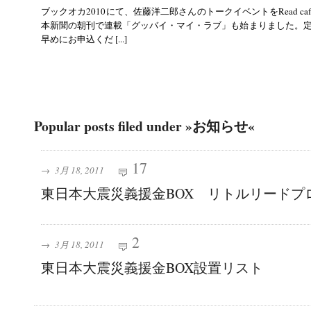
ブックオカ2010にて、佐藤洋二郎さんのトークイベントをRead ca
本新聞の朝刊で連載「グッバイ・マイ・ラブ」も始まりました。定
早めにお申込くだ [...]
Popular posts filed under »お知らせ«
17
→
3月 18, 2011
東日本大震災義援金BOX リトルリードプ
2
→
3月 18, 2011
東日本大震災義援金BOX設置リスト