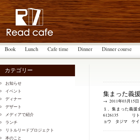
Book
Lunch
Cafe time
Dinner
Dinner course
カテゴリー
お知らせ
イベント
集まった義
ディナー
→ 2011年03月15日
デザート
１、集まった義
メディアで紹介
6126135 リ
ョウ タジマ ケイ）
ランチ
リトルリードプロジェクト
本のこと