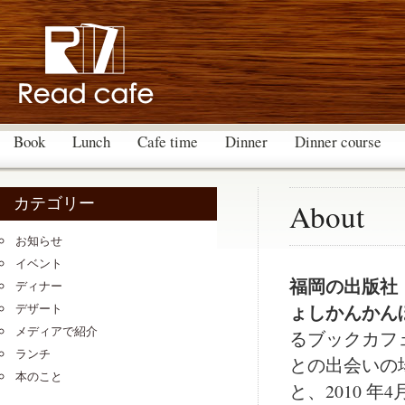
Book
Lunch
Cafe time
Dinner
Dinner course
カテゴリー
About
お知らせ
イベント
福岡の出版社
ディナー
ょしかんかん
デザート
メディアで紹介
るブックカフ
ランチ
との出会いの
本のこと
と、2010 年