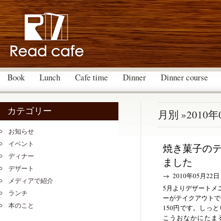
Book
Lunch
Cafe time
Dinner
Dinner course
カテゴリー
月別 »2010年
お知らせ
イベント
焼き菓子の
ディナー
ました
デザート
→ 2010年05月22日
メディアで紹介
5月よりデザートメ
ランチ
ーがテイクアウトで
本のこと
150円です。しっ
こうおなかにたま