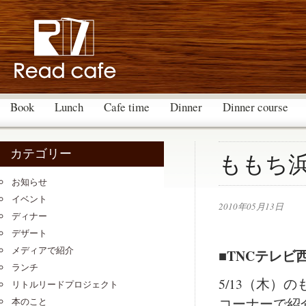
Book
Lunch
Cafe time
Dinner
Dinner course
カテゴリー
ももち
お知らせ
イベント
2010年05月13日
ディナー
デザート
メディアで紹介
■TNCテレ
ランチ
5/13（木
リトルリードプロジェクト
コーナーで紹
本のこと