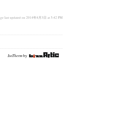
age last updated on 2014年4月3日 at 5:42 PM
IsoTherm
by