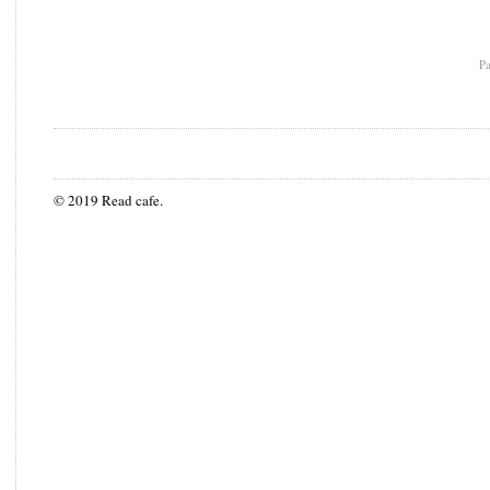
P
© 2019 Read cafe.