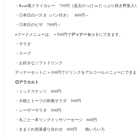
・Read風ドライカレー 750円（温玉のっけ or たっぷり焼き野菜入り
・◎本日のパスタ（パン付き） 800円～
・◎本日のピザ 700円～
ディナーセット
※フードメニューは、＋500円で
にできます。
・サラダ
・スープ
・お好きなソフトドリンク
ディナーセットに＋100円でドリンクをアルコールメニューにでき
◎アラカルト
・ミックスナッツ 400円
・大根とトーフの和風サラダ 500円
・シーザーサラダ 500円
・丸ごと一本リングイッサソーセージ 600円
・きまぐれ前菜盛り合わせ 600円 他いろいろ