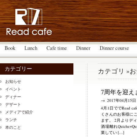
Book
Lunch
Cafe time
Dinner
Dinner course
カテゴリー
カテゴリ »
お知らせ
イベント
7周年を迎え
ディナー
→ 2017年04月15日
デザート
4月1日ででRead 
メディアで紹介
くさんのお客様に
ランチ
ます。 2月よりデ
酒場離れQuiche×Qui
本のこと
業してい […]