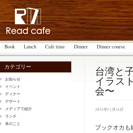
Book
Lunch
Cafe time
Dinner
Dinner course
カテゴリー
台湾と
イラス
お知らせ
イベント
会〜
ディナー
デザート
メディアで紹介
2014年11月14日
ランチ
本のこと
ブックオカも