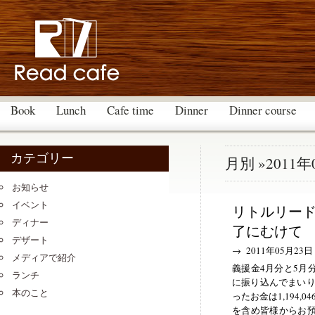
Book
Lunch
Cafe time
Dinner
Dinner course
カテゴリー
月別 »2011年
お知らせ
イベント
リトルリー
ディナー
了にむけて
デザート
→ 2011年05月23日
メディアで紹介
義援金4月分と5月
ランチ
に振り込んでまいり
本のこと
ったお金は1,194,
を含め皆様からお