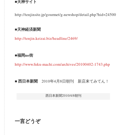
■天神サイト
http://tenjinsite.jp/gourmet/g-newshop/detail.php?hid=24500
■天神経済新聞
http://tenjin.keizai.biz/headline/2469/
■福岡no街
http://www.fuku-machi.com/archives/20100402-1743.php
■ 西日本新聞
2010年4月8日朝刊 新店来てみてん！
西日本新聞2010/4/8朝刊
一言どうぞ