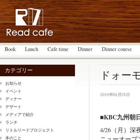
Book
Lunch
Cafe time
Dinner
Dinner course
カテゴリー
ドォー
お知らせ
イベント
2010年04月28日
ディナー
デザート
メディアで紹介
■KBC九州
ランチ
4/26（月
リトルリードプロジェクト
ニューオープ
本のこと