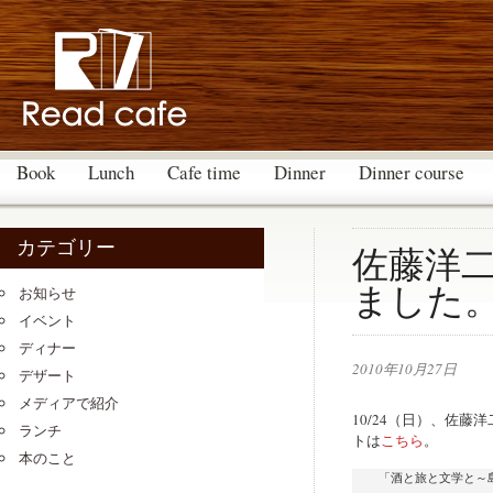
Book
Lunch
Cafe time
Dinner
Dinner course
カテゴリー
佐藤洋
ました
お知らせ
イベント
ディナー
2010年10月27日
デザート
メディアで紹介
10/24（日）、佐
ランチ
トは
こちら
。
本のこと
「酒と旅と文学と～