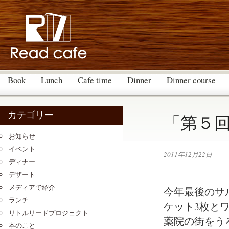
Book
Lunch
Cafe time
Dinner
Dinner course
カテゴリー
「第５回
お知らせ
イベント
2011年12月22日
ディナー
デザート
メディアで紹介
今年最後のサル
ランチ
ケット3枚と
リトルリードプロジェクト
薬院の街をう
本のこと