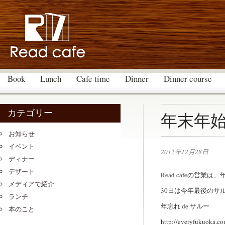
Book
Lunch
Cafe time
Dinner
Dinner course
カテゴリー
年末年
お知らせ
イベント
2012年12月28日
ディナー
デザート
Read cafeの営業
メディアで紹介
30日は今年最後のサ
ランチ
年忘れ de サルー
本のこと
http://everyfukuoka.co